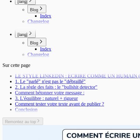
[lang]
Blog
Index
Changelog
[lang]
Blog
Index
Changelog
Sur cette page
LE STYLE LINKEDIN : ÉCRIRE COMME UN HUMAIN 
1. Le "parlé" n'est pas le "débraillé"
2. La règle des faits : le "bullshit detector"
Comment bétonner votre message :
3. L'équilibre : naturel + rigueur
Comment tester votre texte avant de publier ?
Conclusion
Remontez au top