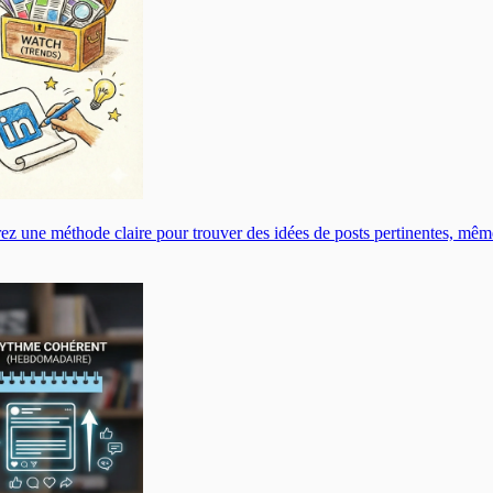
z une méthode claire pour trouver des idées de posts pertinentes, même 