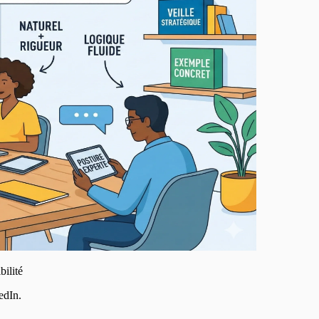
ilité
edIn.