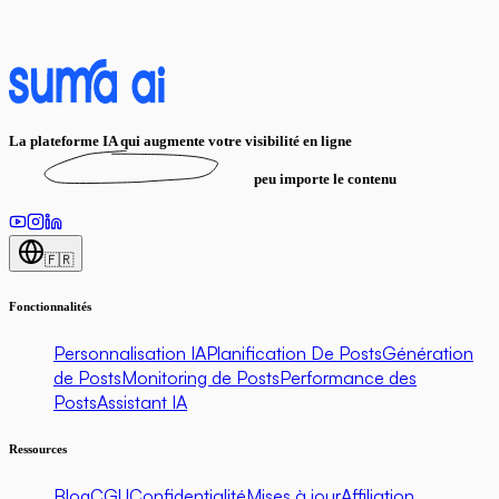
La plateforme IA qui augmente votre visibilité en ligne
peu importe le contenu
🇫🇷
Fonctionnalités
Personnalisation IA
Planification De Posts
Génération
de Posts
Monitoring de Posts
Performance des
Posts
Assistant IA
Ressources
Blog
CGU
Confidentialité
Mises à jour
Affiliation